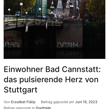
Einwohner Bad Cannstatt:
das pulsierende Herz von
Stuttgart
Von
Erzsébet Fülöp
Beitrag gepostet am
Juni 19, 2023
Beitrag gepostet in
Stadtteile