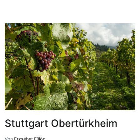
Stuttgart Obertürkheim
Von
Erzsébet Fülöp