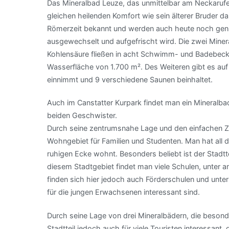
Das Mineralbad Leuze, das unmittelbar am Neckarufer 
gleichen heilenden Komfort wie sein älterer Bruder da
Römerzeit bekannt und werden auch heute noch genut
ausgewechselt und aufgefrischt wird. Die zwei Minera
Kohlensäure fließen in acht Schwimm- und Badebeck
Wasserfläche von 1.700 m². Des Weiteren gibt es au
einnimmt und 9 verschiedene Saunen beinhaltet.
Auch im Canstatter Kurpark findet man ein Mineralbad
beiden Geschwister.
Durch seine zentrumsnahe Lage und den einfachen Zug
Wohngebiet für Familien und Studenten. Man hat all di
ruhigen Ecke wohnt. Besonders beliebt ist der Stadttei
diesem Stadtgebiet findet man viele Schulen, unter
finden sich hier jedoch auch Förderschulen und unte
für die jungen Erwachsenen interessant sind.
Durch seine Lage von drei Mineralbädern, die besond
Stadtteil jedoch auch für viele Touristen interessan