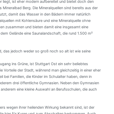
liegt, ist eher modern aufbereitet und bietet doch den
s Mineralbad Berg. Die Mineralquellen sind bereits aus der
zt, damit das Wasser in den Bädern immer natürlich
lquellen mit Kohlensäure und eine Mineralquelle ohne
en zusammen und bieten damit eine insgesamt eine
f dem Gelände eine Saunalandschaft, die rund 1.500 m²
, das jedoch weder so groß noch so alt ist wie seine
ang ins Grüne, ist Stuttgart Ost ein sehr beliebtes
e Vorteile der Stadt, während man gleichzeitig in einer eher
l bei Familien, die Kinder im Schulalter haben, denn in
 anderem drei öffentliche Gymnasien. Neben den Gymnasien
r anderem eine kleine Auswahl an Berufsschulen, die auch
ers wegen ihrer heilenden Wirkung bekannt sind, ist der
t, die hier für Kuren und zum Abschalten herkommen. Auch