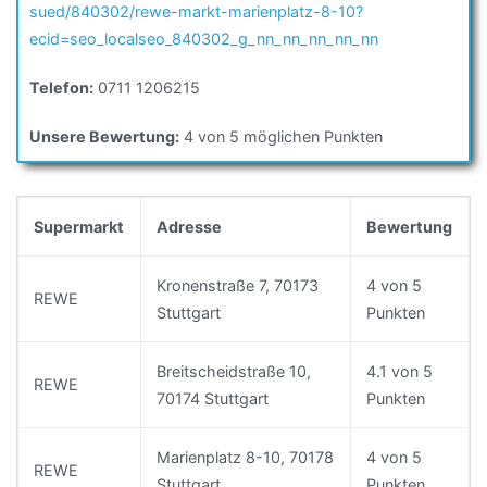
sued/840302/rewe-markt-marienplatz-8-10?
ecid=seo_localseo_840302_g_nn_nn_nn_nn_nn
Telefon:
0711 1206215
Unsere Bewertung:
4 von 5 möglichen Punkten
Supermarkt
Adresse
Bewertung
Kronenstraße 7, 70173
4 von 5
REWE
Stuttgart
Punkten
Breitscheidstraße 10,
4.1 von 5
REWE
70174 Stuttgart
Punkten
Marienplatz 8-10, 70178
4 von 5
REWE
Stuttgart
Punkten