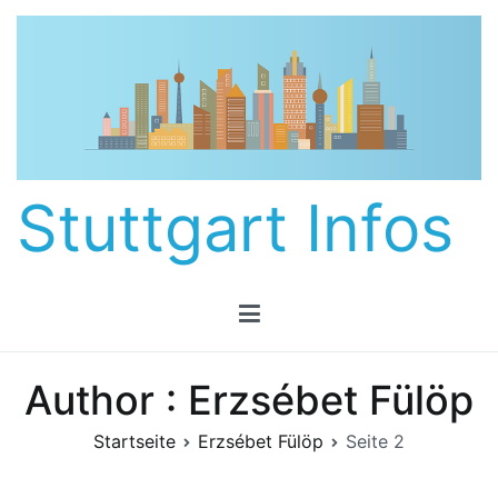
Zum
Inhalt
springen
Stuttgart Infos
Author :
Erzsébet Fülöp
Startseite
Erzsébet Fülöp
Seite 2