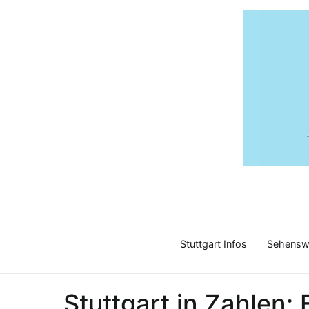
Zum
Inhalt
springen
Stuttgart Infos
Sehenswü
Stuttgart in Zahlen: