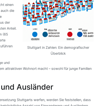
cht einen
 auch die
ie
aus der
ten Anteil.
n (65
erte
zuführen
Stuttgart in Zahlen: Ein demografischer
Überblick
ige und
nem attraktiven Wohnort macht – sowohl für junge Familien
 und Ausländer
nsetzung Stuttgarts werfen, werden Sie feststellen, dass
ne beträchtliche Anzahl von Einwanderern und Ausländern