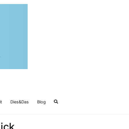
it
Dies&Das
Blog
ick