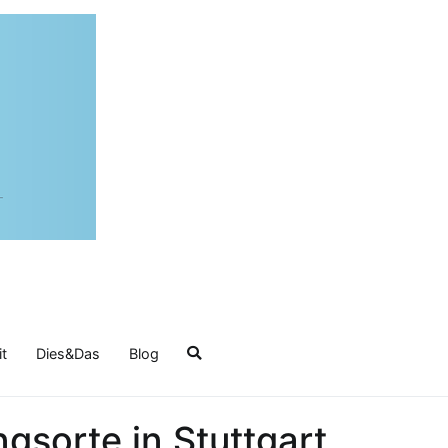
it
Dies&Das
Blog
sorte in Stuttgart