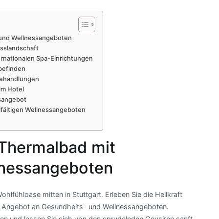
 und Wellnessangeboten
esslandschaft
ernationalen Spa-Einrichtungen
befinden
behandlungen
im Hotel
ssangebot
elfältigen Wellnessangeboten
 Thermalbad mit
lnessangeboten
lfühloase mitten in Stuttgart. Erleben Sie die Heilkraft
ge Angebot an Gesundheits- und Wellnessangeboten.
en und lassen Sie sich von den sprudelnden Geysiren sanft