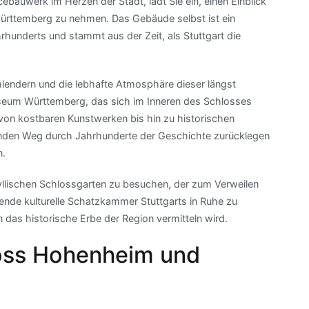
ebauwerk im Herzen der Stadt, lädt Sie ein, einen Einblick
ürttemberg zu nehmen. Das Gebäude selbst ist ein
hunderts und stammt aus der Zeit, als Stuttgart die
lendern und die lebhafte Atmosphäre dieser längst
um Württemberg, das sich im Inneren des Schlosses
 von kostbaren Kunstwerken bis hin zu historischen
enden Weg durch Jahrhunderte der Geschichte zurücklegen
n.
dyllischen Schlossgarten zu besuchen, der zum Verweilen
bende kulturelle Schatzkammer Stuttgarts in Ruhe zu
n das historische Erbe der Region vermitteln wird.
loss Hohenheim und