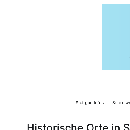
Zum
Inhalt
springen
Stuttgart Infos
Sehenswü
Historische Orte in S